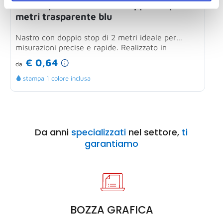
Nastro personalizzabile doppio stop 2
metri trasparente blu
F
Nastro con doppio stop di 2 metri ideale per
p
misurazioni precise e rapide. Realizzato in
m
plastica...
€ 0,64
d
da
stampa 1 colore inclusa
Da anni
specializzati
nel settore,
ti
garantiamo
BOZZA GRAFICA