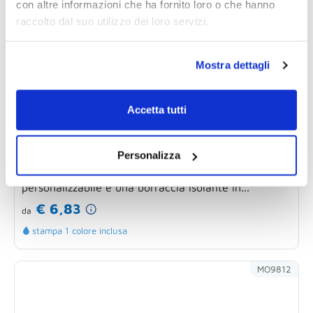
con altre informazioni che ha fornito loro o che hanno
raccolto dal suo utilizzo dei loro servizi.
Mostra dettagli
Accetta tutti
Borraccia personalizzabile acciaio inox
doppio strato 500 ml riciclato
Personalizza
NAMIB BOTTLE - Bottiglia doppio strato 500 ml
personalizzabile è una borraccia isolante in...
€ 6,83
da
stampa 1 colore inclusa
MO9812