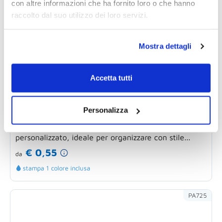
con altre informazioni che ha fornito loro o che hanno
raccolto dal suo utilizzo dei loro servizi.
Mostra dettagli
Accetta tutti
Calendario da tavolo 2026
Personalizza
personalizzabile con supporto rigido
Calendarietto da tavolo MODERNO TABLE
personalizzato, ideale per organizzare con stile...
€ 0,55
da
stampa 1 colore inclusa
PA725