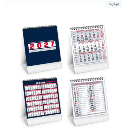
PA745