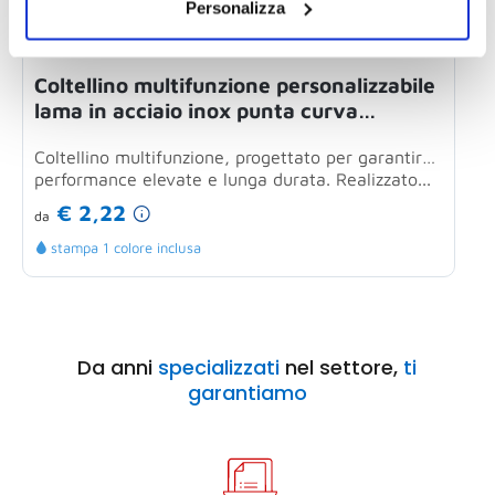
Personalizza
Coltellino multifunzione personalizzabile
C
lama in acciaio inox punta curva
ergonomico antiscivolo
Coltellino multifunzione, progettato per garantire
C
performance elevate e lunga durata. Realizzato...
f
€ 2,22
da
d
stampa 1 colore inclusa
Da anni
specializzati
nel settore,
ti
garantiamo