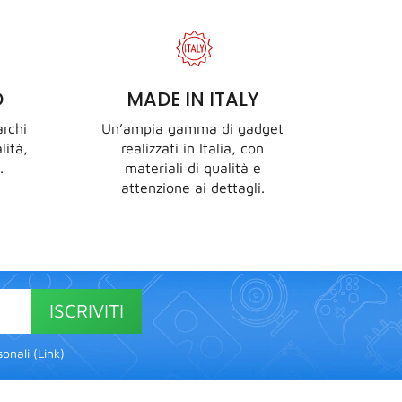
D
MADE IN ITALY
rchi
Un’ampia gamma di gadget
lità,
realizzati in Italia, con
.
materiali di qualità e
attenzione ai dettagli.
ISCRIVITI
onali (
Link
)