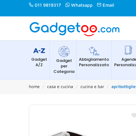
011 9819317
Whatsapp
Email
Gadget
Abbigliamento
Agend
Gadget
A/Z
Personalizzato
Personaliz
per
Categoria
home
casa e cucina
cucina e bar
apribottigli