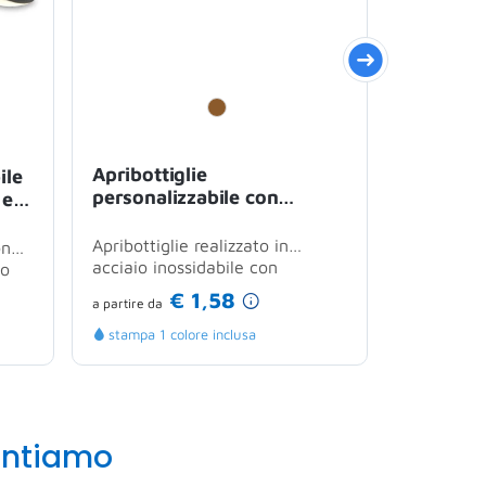
Sped. rapi
Apribottiglie
ile
Apribotti
personalizzabile con
 e
personali
superficie in bamboo e
resisten
acciaio inox
leggero
Apribottiglie realizzato in
on
Apribottig
acciaio inossidabile con
io
uno strum
superficie in bamboo,
progettato
€ 1,58
a partire
da
a partire
da
combinazione che...
facilmente
stampa 1 colore inclusa
stampa 1 
antiamo