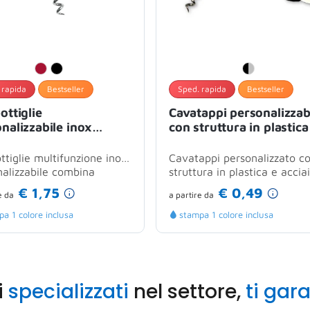
 rapida
Bestseller
Sped. rapida
Bestseller
ottiglie
Cavatappi personalizzab
nalizzabile inox
con struttura in plastica
funzione con
acciaio temperato
appi e coltellino
resistente
ttiglie multifunzione inox
Cavatappi personalizzato c
nalizzabile combina
struttura in plastica e accia
ità e robustezza in un...
temperato, progettato per
€ 1,75
€ 0,49
e
da
a partire
da
offrire...
a 1 colore inclusa
stampa 1 colore inclusa
i
specializzati
nel settore,
ti gar