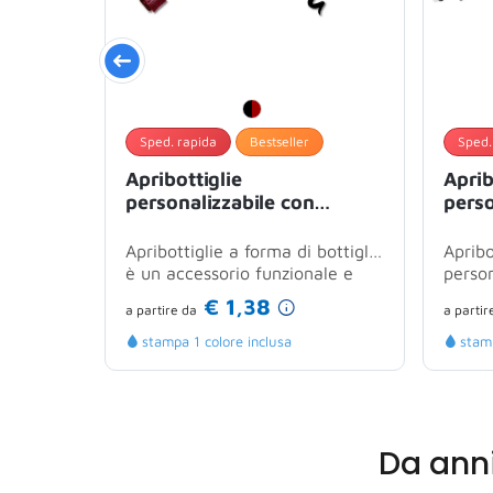
Sped. rapida
Bestseller
Sped.
Apribottiglie
Aprib
personalizzabile con
perso
calamita e confezione
multi
cartoncino
cavat
Apribottiglie a forma di bottiglia
Apribo
è un accessorio funzionale e
perso
originale per l'apertura di...
pratic
€ 1,38
a partire
da
a partir
stampa 1 colore inclusa
stamp
Da ann