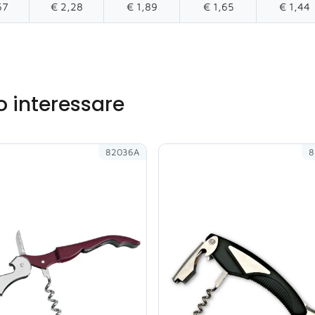
67
€ 2,28
€ 1,89
€ 1,65
€ 1,44
o interessare
82036A
8