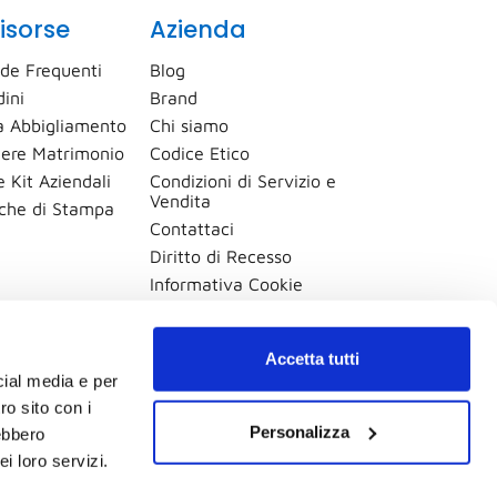
isorse
Azienda
de Frequenti
Blog
dini
Brand
 Abbigliamento
Chi siamo
ere Matrimonio
Codice Etico
 Kit Aziendali
Condizioni di Servizio e
Vendita
iche di Stampa
Contattaci
Diritto di Recesso
Informativa Cookie
Informativa Privacy
Mappa del sito
Accetta tutti
Procedura Whistleblowing
cial media e per
Modifica preferenze cookie
ro sito con i
Personalizza
rebbero
i loro servizi.