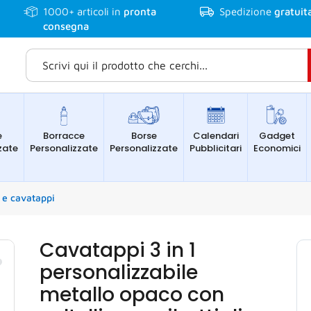
1000+
articoli in
pronta
Spedizione
gratuit
consegna
e
Borracce
Borse
Calendari
Gadget
zate
Personalizzate
Personalizzate
Pubblicitari
Economici
e e cavatappi
Cavatappi 3 in 1
personalizzabile
metallo opaco con