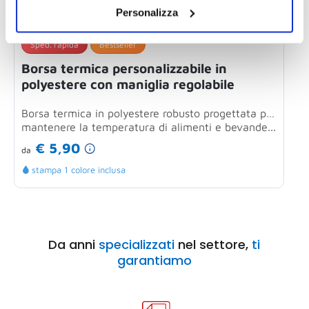
Personalizza
Sped. rapida
Bestseller
Borsa termica personalizzabile in
P
polyestere con maniglia regolabile
r
Borsa termica in polyestere robusto progettata per
Q
mantenere la temperatura di alimenti e bevande...
p
€ 5,90
da
d
stampa 1 colore inclusa
Da anni
specializzati
nel settore,
ti
garantiamo