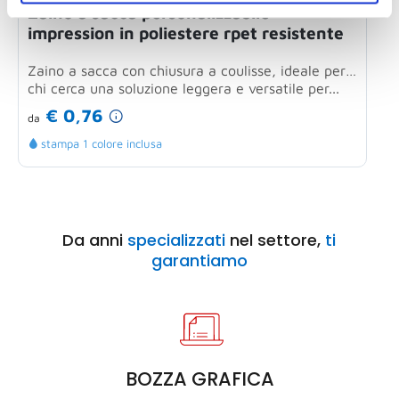
Zaino a sacca personalizzabile
M
impression in poliestere rpet resistente
Zaino a sacca con chiusura a coulisse, ideale per
M
chi cerca una soluzione leggera e versatile per...
r
i
€ 0,76
da
d
stampa 1 colore inclusa
Da anni
specializzati
nel settore,
ti
garantiamo
BOZZA GRAFICA