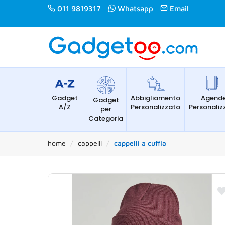
011 9819317
Whatsapp
Email
Gadget
Abbigliamento
Agend
Gadget
A/Z
Personalizzato
Personaliz
per
Categoria
home
cappelli
cappelli a cuffia