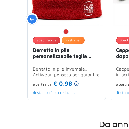
Sped. rapida
Bestseller
Sped.
Berretto in pile
Cappe
personalizzabile taglia
doppi
unica isolamento termico
tagli
Berretto in pile invernale
Cappel
Actiwear, pensato per garantire
in acr
calore e comfort durante le
con pa
€ 0,98
a partire
da
a partir
giornate...
stampa 1 colore inclusa
stamp
Da ann