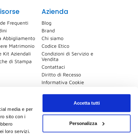
isorse
Azienda
de Frequenti
Blog
dini
Brand
 Abbigliamento
Chi siamo
ere Matrimonio
Codice Etico
 Kit Aziendali
Condizioni di Servizio e
Vendita
iche di Stampa
Contattaci
Diritto di Recesso
Informativa Cookie
Informativa Privacy
Mappa del sito
Accetta tutti
Procedura Whistleblowing
cial media e per
Modifica preferenze cookie
ro sito con i
Personalizza
rebbero
i loro servizi.