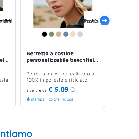
Berretto a costine
Cappello
eld
personalizzabile beechfield
con este
et
doppio strato isolamento
interno 
termico
Berretto a costine realizzato al
Maglia di a
esta
100% in poliestere riciclato,
cappello 
ort
pensato per garantire calore e...
design el
€ 5,09
a partire
da
a partire
da
scelti...
stampa 1 colore inclusa
stampa 1 
antiamo