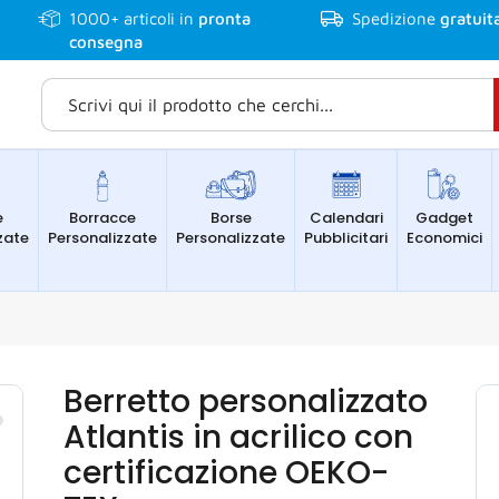
1000+
articoli in
pronta
Spedizione
gratuit
consegna
e
Borracce
Borse
Calendari
Gadget
zate
Personalizzate
Personalizzate
Pubblicitari
Economici
Berretto personalizzato
Atlantis in acrilico con
certificazione OEKO-