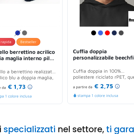
 rapida
Bestseller
Cuffia doppia
llo berrettino acrilico
personalizzabile beechfi
a maglia interno pile
in poliestere riciclato rp
a unica
Cuffia doppia in 100%
lo a berrettino realizzato
poliestere riciclato rPET, qu
ilico blu a doppia maglia,
cuffia pull-on assicura comf
rticolare lavorazione a...
€ 2,75
€ 1,73
a partire
da
e
da
e...
stampa 1 colore inclusa
a 1 colore inclusa
i
specializzati
nel settore,
ti gar