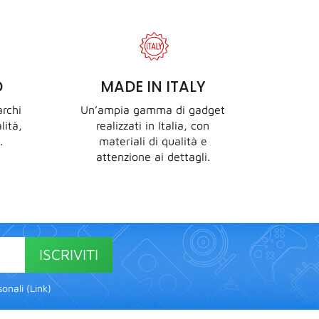
D
MADE IN ITALY
rchi
Un’ampia gamma di gadget
lità,
realizzati in Italia, con
.
materiali di qualità e
attenzione ai dettagli.
ISCRIVITI
onali (
Link
)