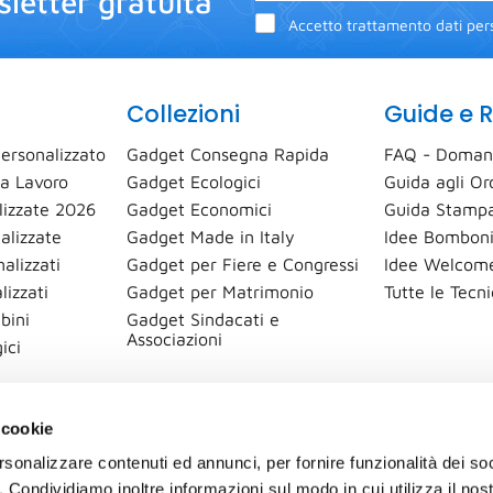
letter gratuita
Accetto trattamento dati pers
Collezioni
Guide e R
ersonalizzato
Gadget Consegna Rapida
FAQ - Doman
a Lavoro
Gadget Ecologici
Guida agli Or
izzate 2026
Gadget Economici
Guida Stampa
alizzate
Gadget Made in Italy
Idee Bomboni
alizzati
Gadget per Fiere e Congressi
Idee Welcome
lizzati
Gadget per Matrimonio
Tutte le Tecn
bini
Gadget Sindacati e
Associazioni
ici
 cookie
rsonalizzare contenuti ed annunci, per fornire funzionalità dei so
o. Condividiamo inoltre informazioni sul modo in cui utilizza il nost