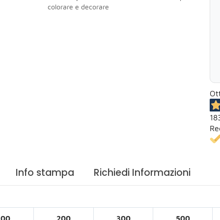
colorare e decorare
Ot
18
Re
Info stampa
Richiedi Informazioni
100
200
300
500