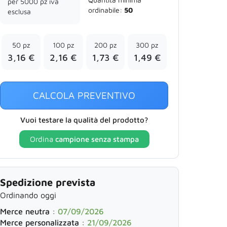
per 5000 pz iva
ordinabile:
50
esclusa
50 pz
100 pz
200 pz
300 pz
3,16 €
2,16 €
1,73 €
1,49 €
CALCOLA PREVENTIVO
Vuoi testare la qualità del prodotto?
Ordina
campione senza stampa
Spedizione prevista
Ordinando oggi
Merce neutra
:
07/09/2026
Merce personalizzata
:
21/09/2026