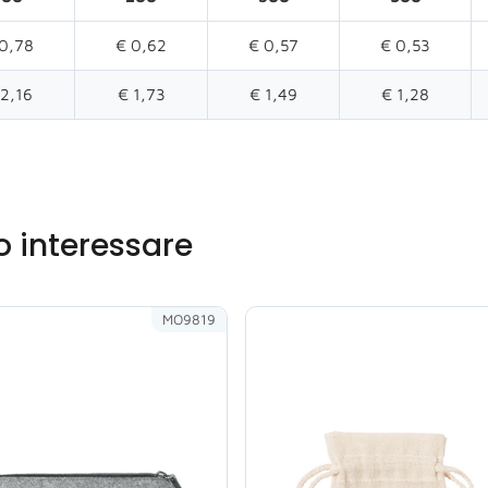
0,78
€ 0,62
€ 0,57
€ 0,53
 2,16
€ 1,73
€ 1,49
€ 1,28
o interessare
MO9819