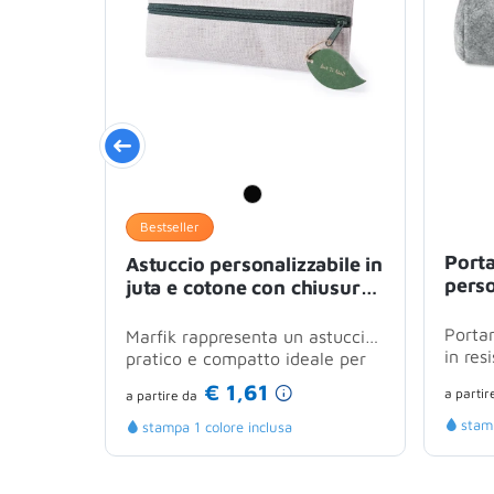
Bestseller
Port
Astuccio personalizzabile in
perso
juta e cotone con chiusura
rpet 
a zip e impugnatura foglia
lamp
Portam
Marfik rappresenta un astuccio
in res
pratico e compatto ideale per
ideal
chi cerca una soluzione...
€ 1,61
a partir
a partire
da
stamp
stampa 1 colore inclusa