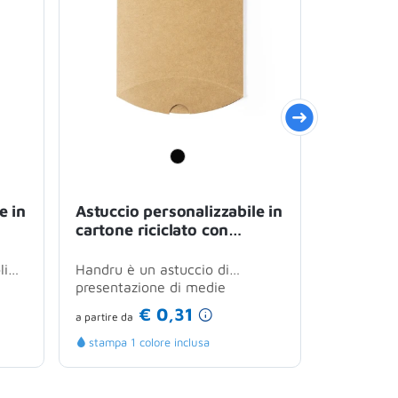
e in
Astuccio personalizzabile in
Astuccio
cartone riciclato con
personal
a
finitura kraft naturale
riciclato
colorazi
li
Handru è un astuccio di
Dratinix 
presentazione di medie
realizzato
to
dimensioni realizzato in cartone
certificat
€ 0,31
a partire
da
a partire
da
riciclato con...
stampa 1 colore inclusa
stampa 1 