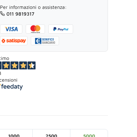
Per informazioni o assistenza:
011 9819317
timo
3
censioni
1000
2500
5000