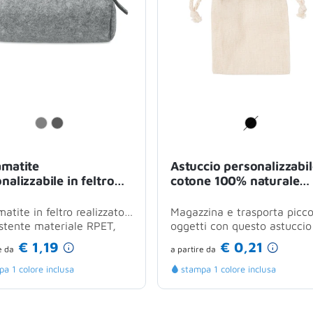
amatite
Astuccio personalizzabil
nalizzabile in feltro
cotone 100% naturale
compatto con chiusura
10x14 cm con chiusura 
o
coulisse
atite in feltro realizzato
Magazzina e trasporta picco
istente materiale RPET,
oggetti con questo astuccio
e per mantenere penne e...
della linea natura, progetta
€ 1,19
€ 0,21
e
da
a partire
da
per chi...
a 1 colore inclusa
stampa 1 colore inclusa