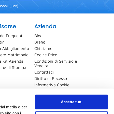
onali (
Link
)
isorse
Azienda
de Frequenti
Blog
dini
Brand
 Abbigliamento
Chi siamo
ere Matrimonio
Codice Etico
 Kit Aziendali
Condizioni di Servizio e
Vendita
iche di Stampa
Contattaci
Diritto di Recesso
Informativa Cookie
Informativa Privacy
Mappa del sito
Accetta tutti
Procedura Whistleblowing
cial media e per
Modifica preferenze cookie
ro sito con i