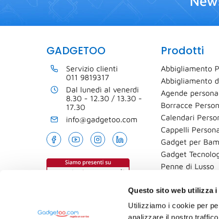
News
GADGETOO
Prodotti
Servizio clienti
Abbigliamento P
011 9819317
Abbigliamento d
Dal lunedì al venerdi
Agende personal
8.30 - 12.30 / 13.30 -
Borracce Person
17.30
Calendari Person
info@gadgetoo.com
Cappelli Persona
Gadget per Bam
Gadget Tecnolog
Penne di Lusso
T-shirt
Questo sito web utilizza i
Utilizziamo i cookie per pe
analizzare il nostro traffic