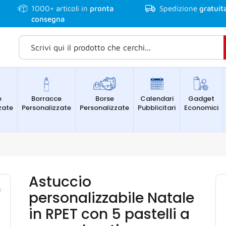
1000+
articoli in
pronta
Spedizione
gratuit
consegna
e
Borracce
Borse
Calendari
Gadget
zate
Personalizzate
Personalizzate
Pubblicitari
Economici
Astuccio
personalizzabile Natale
in RPET con 5 pastelli a