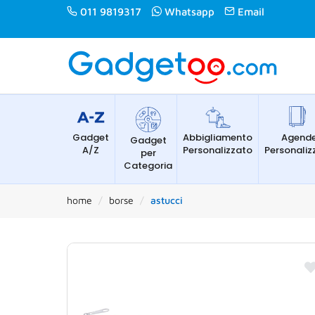
011 9819317
Whatsapp
Email
Gadget
Abbigliamento
Agend
Gadget
A/Z
Personalizzato
Personaliz
per
Categoria
home
borse
astucci