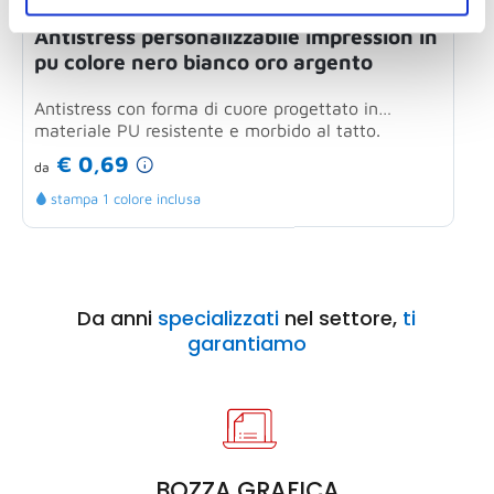
Antistress personalizzabile impression in
A
pu colore nero bianco oro argento
Antistress con forma di cuore progettato in
G
materiale PU resistente e morbido al tatto.
i
Ideale...
€ 0,69
da
d
stampa 1 colore inclusa
Da anni
specializzati
nel settore,
ti
garantiamo
BOZZA GRAFICA